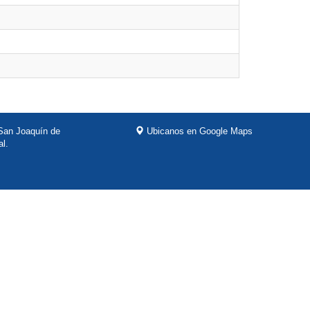
 San Joaquín de
Ubicanos en Google Maps
al.