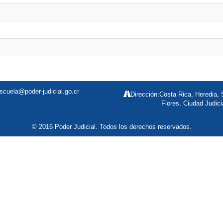
scuela@poder-judicial.go.cr
Dirección:Costa Rica, Heredia,
Flores, Ciudad Judici
© 2016 Poder Judicial. Todos los derechos reservados.